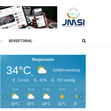
M
ADVERTORIAL
Banjarmasin
34°C
Sedikit mendung
2.4 m/s
41%
757
mmHg
15:00
16:00
17:00
18:00
19:00
20:00
21:0
‹
›
34°C
34°C
34°C
31°C
29°C
28°C
27°