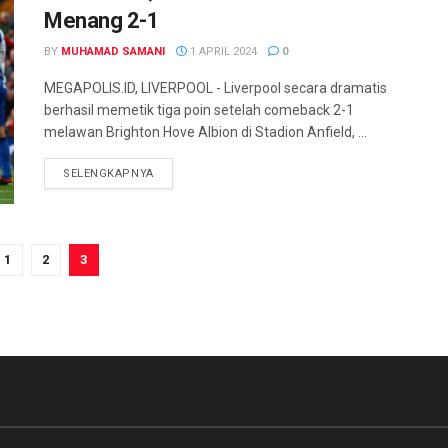
Menang 2-1
BY
MUHAMAD SAMANI
1 APRIL 2024
0
MEGAPOLIS.ID, LIVERPOOL - Liverpool secara dramatis
berhasil memetik tiga poin setelah comeback 2-1
melawan Brighton Hove Albion di Stadion Anfield, ...
SELENGKAPNYA
1
2
3