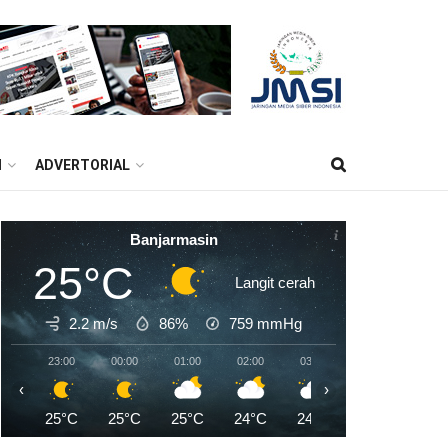
M
ADVERTORIAL
Banjarmasin
25°C
Langit cerah
2.2 m/s
86%
759
mmHg
23:00
00:00
01:00
02:00
03:00
04:00
05:0
‹
›
25°C
25°C
25°C
24°C
24°C
24°C
23°