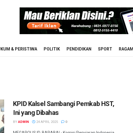
KUM & PERISTIWA
POLITIK
PENDIDIKAN
SPORT
RAGA
KPID Kalsel Sambangi Pemkab HST,
Ini yang Dibahas
BY
ADMIN
24 APRIL 2025
0
MEGAPOLIS.ID, BARABAI - Komisi Penyiaran Indonesia