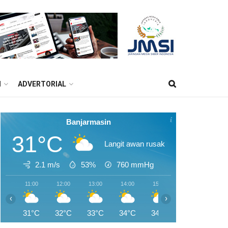
M
ADVERTORIAL
Banjarmasin
31°C
Langit awan rusak
2.1 m/s
53%
760
mmHg
11:00
12:00
13:00
14:00
15:00
16:00
17:0
‹
›
31°C
32°C
33°C
34°C
34°C
34°C
33°