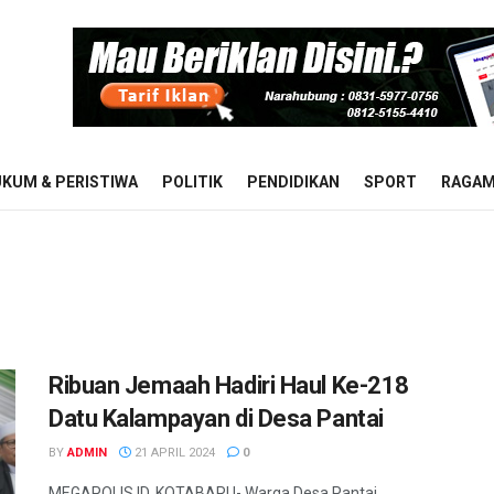
KUM & PERISTIWA
POLITIK
PENDIDIKAN
SPORT
RAGA
Ribuan Jemaah Hadiri Haul Ke-218
Datu Kalampayan di Desa Pantai
BY
ADMIN
21 APRIL 2024
0
MEGAPOLIS.ID, KOTABARU- Warga Desa Pantai