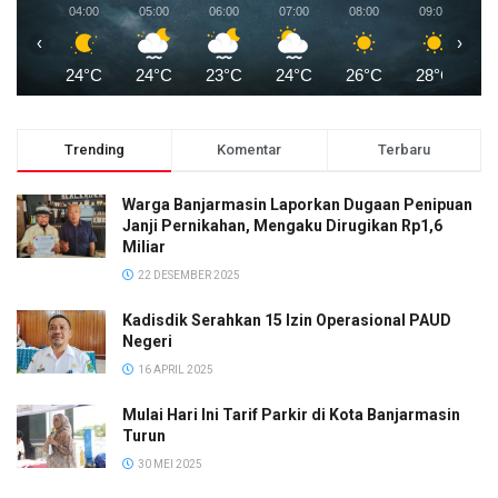
04:00
05:00
06:00
07:00
08:00
09:00
1
‹
›
24°C
24°C
23°C
24°C
26°C
28°C
2
Trending
Komentar
Terbaru
Warga Banjarmasin Laporkan Dugaan Penipuan
Janji Pernikahan, Mengaku Dirugikan Rp1,6
Miliar
22 DESEMBER 2025
Kadisdik Serahkan 15 Izin Operasional PAUD
Negeri
16 APRIL 2025
Mulai Hari Ini Tarif Parkir di Kota Banjarmasin
Turun
30 MEI 2025