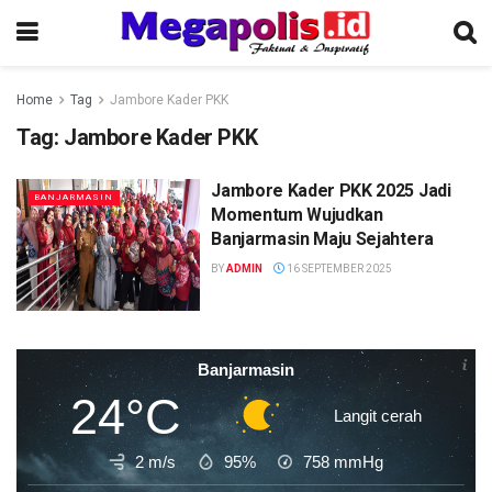
Home
Tag
Jambore Kader PKK
Tag:
Jambore Kader PKK
Jambore Kader PKK 2025 Jadi
BANJARMASIN
Momentum Wujudkan
Banjarmasin Maju Sejahtera
BY
ADMIN
16 SEPTEMBER 2025
Banjarmasin
24°C
Langit cerah
2 m/s
95%
758
mmHg