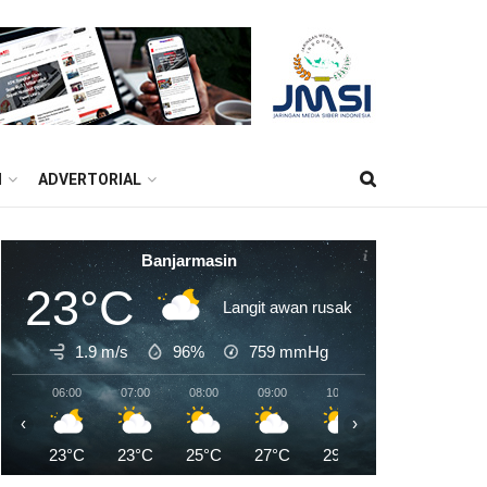
M
ADVERTORIAL
Banjarmasin
23°C
Langit awan rusak
1.9 m/s
96%
759
mmHg
06:00
07:00
08:00
09:00
10:00
11:00
12:0
‹
›
23°C
23°C
25°C
27°C
29°C
31°C
32°