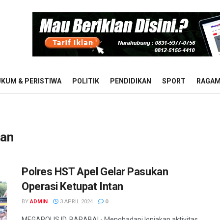
KUM & PERISTIWA
POLITIK
PENDIDIKAN
SPORT
RAGA
tan
Polres HST Apel Gelar Pasukan
Operasi Ketupat Intan
BY
ADMIN
3 APRIL 2024
0
MEGAPOLIS.ID, BARABAI - Menghadapi lonjakan aktivitas