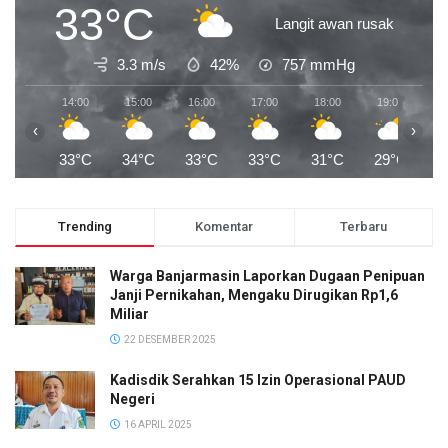
33°C
Langit awan rusak
3.3 m/s
42%
757
mmHg
14:00
15:00
16:00
17:00
18:00
19:00
2
‹
›
33°C
34°C
33°C
33°C
31°C
29°C
2
Trending
Komentar
Terbaru
Warga Banjarmasin Laporkan Dugaan Penipuan
Janji Pernikahan, Mengaku Dirugikan Rp1,6
Miliar
22 DESEMBER 2025
Kadisdik Serahkan 15 Izin Operasional PAUD
Negeri
16 APRIL 2025