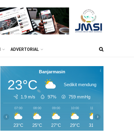
M
ADVERTORIAL
Banjarmasin
23°C
Sedikit mendung
1.9 m/s
97%
759
mmHg
07:00
08:00
09:00
10:00
11:00
12:00
13:0
‹
›
23°C
25°C
27°C
29°C
31°C
32°C
33°