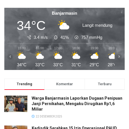
Banjarmasin
34°C
Langit mendung
3.4 m/s
41%
757
mmHg
15:00
16:00
17:00
18:00
19:00
20:00
2
‹
›
34°C
33°C
33°C
31°C
29°C
28°C
2
Trending
Komentar
Terbaru
Warga Banjarmasin Laporkan Dugaan Penipuan
Janji Pernikahan, Mengaku Dirugikan Rp1,6
Miliar
22 DESEMBER 2025
Kadisdik Serahkan 15 Izin Operasional PAUD