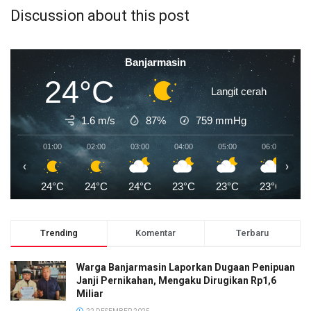
Discussion about this post
Banjarmasin
24°C
Langit cerah
1.6 m/s
87%
759
mmHg
01:00
02:00
03:00
04:00
05:00
06:00
0
‹
›
24°C
24°C
24°C
23°C
23°C
23°C
2
Trending
Komentar
Terbaru
Warga Banjarmasin Laporkan Dugaan Penipuan
Janji Pernikahan, Mengaku Dirugikan Rp1,6
Miliar