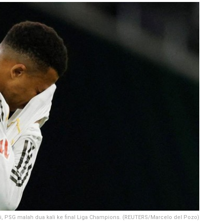
i, PSG malah dua kali ke final Liga Champions. (REUTERS/Marcelo del Pozo)