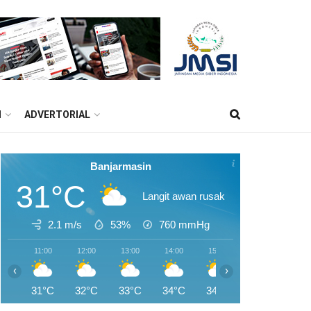
M
ADVERTORIAL
Banjarmasin
31°C
Langit awan rusak
2.1 m/s
53%
760
mmHg
11:00
12:00
13:00
14:00
15:00
16:00
17:0
‹
›
31°C
32°C
33°C
34°C
34°C
34°C
33°