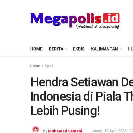
HOME
BERITA
EKBIS
KALIMANTAN
HU
Home
Sport
Hendra Setiawan De
Indonesia di Piala
Lebih Pusing!
by
Muhamad Samani
Jumat, 17 April 2026 - 2