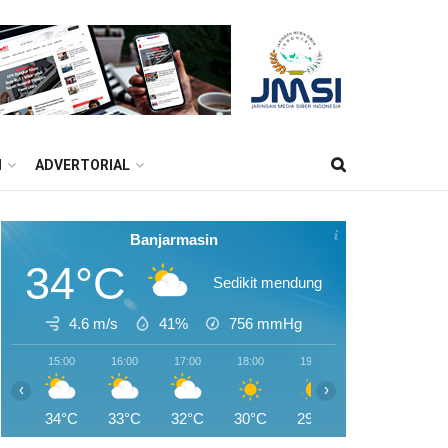
M
ADVERTORIAL
Banjarmasin
34°C
Sedikit mendung
4.6 m/s
41%
756
mmHg
15:00
16:00
17:00
18:00
19:00
20:00
21:0
‹
›
34°C
33°C
32°C
30°C
29°C
27°C
26°