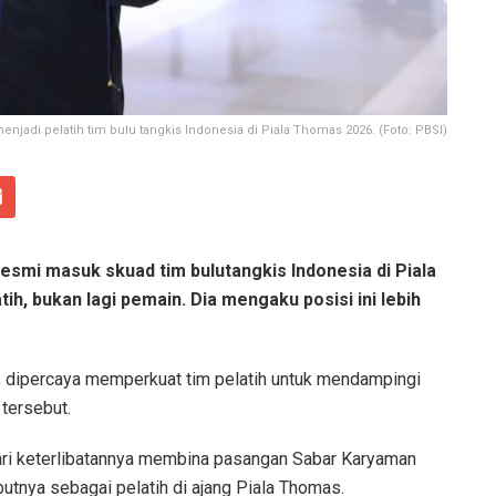
njadi pelatih tim bulu tangkis Indonesia di Piala Thomas 2026. (Foto: PBSI)
esmi masuk skuad tim bulutangkis Indonesia di Piala
h, bukan lagi pemain. Dia mengaku posisi ini lebih
, dipercaya memperkuat tim pelatih untuk mendampingi
tersebut.
dari keterlibatannya membina pasangan Sabar Karyaman
tnya sebagai pelatih di ajang Piala Thomas.