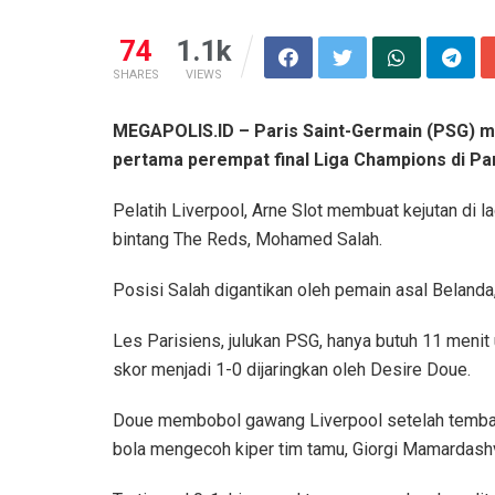
74
1.1k
SHARES
VIEWS
MEGAPOLIS.ID – Paris Saint-Germain (PSG) m
pertama perempat final Liga Champions di Parc
Pelatih Liverpool, Arne Slot membuat kejutan di l
bintang The Reds, Mohamed Salah.
Posisi Salah digantikan oleh pemain asal Belanda
Les Parisiens, julukan PSG, hanya butuh 11 meni
skor menjadi 1-0 dijaringkan oleh Desire Doue.
Doue membobol gawang Liverpool setelah tembaka
bola mengecoh kiper tim tamu, Giorgi Mamardashvi