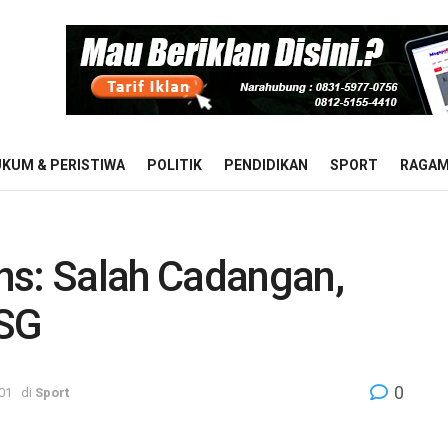
KUM & PERISTIWA
POLITIK
PENDIDIKAN
SPORT
RAGA
ns: Salah Cadangan,
PSG
0
:01
di
Sport