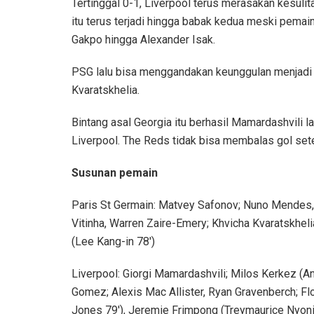
Tertinggal 0-1, Liverpool terus merasakan kesul
itu terus terjadi hingga babak kedua meski pema
Gakpo hingga Alexander Isak.
PSG lalu bisa menggandakan keunggulan menjadi 
Kvaratskhelia.
Bintang asal Georgia itu berhasil Mamardashvili
Liverpool. The Reds tidak bisa membalas gol setel
Susunan pemain
Paris St Germain: Matvey Safonov; Nuno Mendes, 
Vitinha, Warren Zaire-Emery; Khvicha Kvaratskhe
(Lee Kang-in 78′)
Liverpool: Giorgi Mamardashvili; Milos Kerkez (An
Gomez; Alexis Mac Allister, Ryan Gravenberch; Fl
Jones 79′), Jeremie Frimpong (Treymaurice Nyoni 