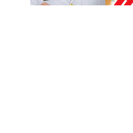
Berita Sebelumnya
Barcelona Vs Atletico Madrid: Main 10
Orang, Blaugrana Tumbang