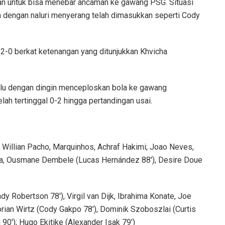
itan untuk bisa menebar ancaman ke gawang PSG. Situasi
in dengan naluri menyerang telah dimasukkan seperti Cody
2-0 berkat ketenangan yang ditunjukkan Khvicha
 lalu dengan dingin menceploskan bola ke gawang
ah tertinggal 0-2 hingga pertandingan usai.
Willian Pacho, Marquinhos, Achraf Hakimi; Joao Neves,
lia, Ousmane Dembele (Lucas Hernández 88′), Desire Doue
dy Robertson 78′), Virgil van Dijk, Ibrahima Konate, Joe
orian Wirtz (Cody Gakpo 78′), Dominik Szoboszlai (Curtis
90′); Hugo Ekitike (Alexander Isak 79′)