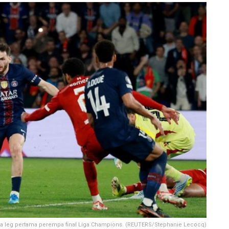
a leg pertama perempa final Liga Champions. (REUTERS/Stephanie Lecocq)