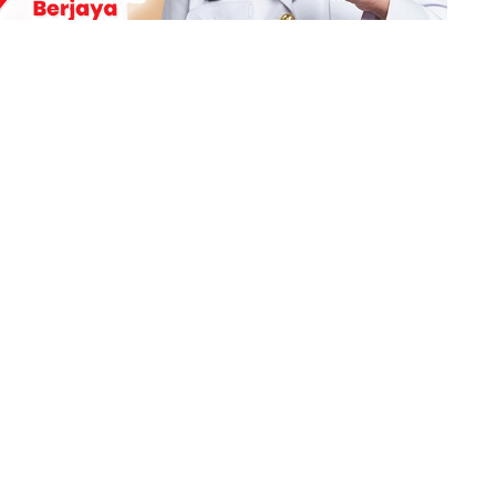
Berita Berikutnya
Hanya Butuh 1 Poin, Sandy Walsh OTW Juara
Bareng Buriram United!