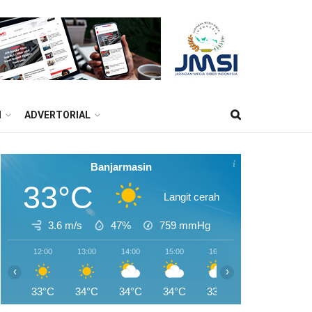
M
ADVERTORIAL
Banjarmasin
33°C
Langit cerah
3.6 m/s
47%
759
mmHg
12:00
13:00
14:00
15:00
16:00
17:00
18:0
‹
›
33°C
34°C
34°C
34°C
33°C
32°C
30°