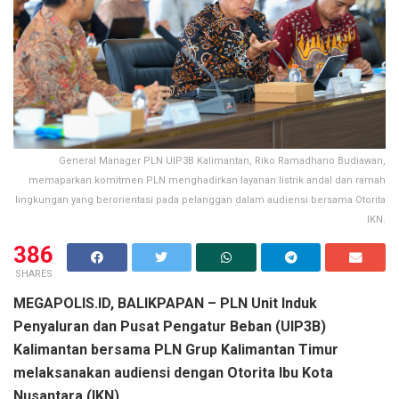
General Manager PLN UIP3B Kalimantan, Riko Ramadhano Budiawan,
memaparkan komitmen PLN menghadirkan layanan listrik andal dan ramah
lingkungan yang berorientasi pada pelanggan dalam audiensi bersama Otorita
IKN.
386
SHARES
MEGAPOLIS.ID, BALIKPAPAN – PLN Unit Induk
Penyaluran dan Pusat Pengatur Beban (UIP3B)
Kalimantan bersama PLN Grup Kalimantan Timur
melaksanakan audiensi dengan Otorita Ibu Kota
Nusantara (IKN).