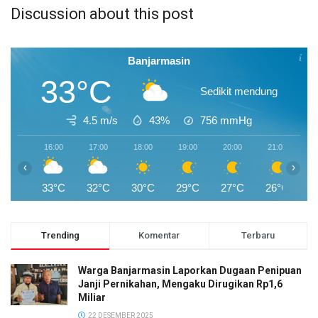
Discussion about this post
Banjarmasin
33°C
Sedikit mendung
4.5 m/s
43%
756
mmHg
16:00
17:00
18:00
19:00
20:00
21:00
2
‹
›
33°C
32°C
30°C
29°C
27°C
26°C
2
Trending
Komentar
Terbaru
Warga Banjarmasin Laporkan Dugaan Penipuan
Janji Pernikahan, Mengaku Dirugikan Rp1,6
Miliar
22 DESEMBER 2025