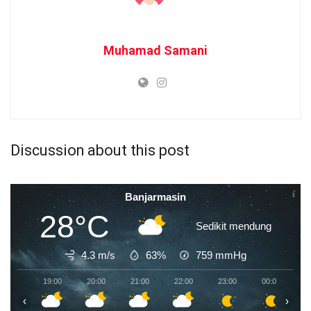
Muhamad Samani
Discussion about this post
Banjarmasin
28°C
Sedikit mendung
4.3 m/s
63%
759
mmHg
19:00
20:00
21:00
22:00
23:00
00:00
0
‹
›