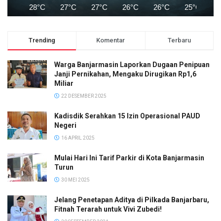
28°C
27°C
27°C
26°C
26°C
25°C
2
Trending
Komentar
Terbaru
Warga Banjarmasin Laporkan Dugaan Penipuan
Janji Pernikahan, Mengaku Dirugikan Rp1,6
Miliar
22 DESEMBER 2025
Kadisdik Serahkan 15 Izin Operasional PAUD
Negeri
16 APRIL 2025
Mulai Hari Ini Tarif Parkir di Kota Banjarmasin
Turun
30 MEI 2025
Jelang Penetapan Aditya di Pilkada Banjarbaru,
Fitnah Terarah untuk Vivi Zubedi!