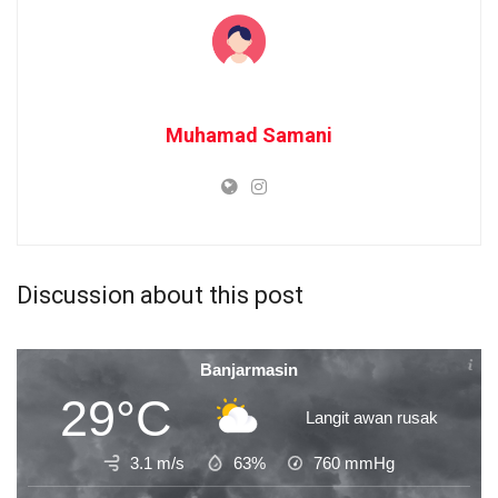
Muhamad Samani
Discussion about this post
Banjarmasin
29°C
Langit awan rusak
3.1 m/s
63%
760
mmHg