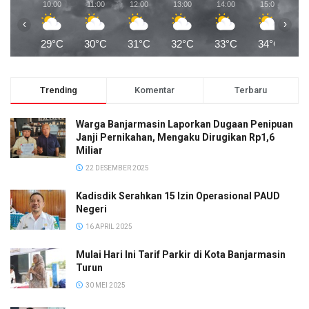
10:00
11:00
12:00
13:00
14:00
15:00
1
‹
›
29°C
30°C
31°C
32°C
33°C
34°C
3
Trending
Komentar
Terbaru
Warga Banjarmasin Laporkan Dugaan Penipuan
Janji Pernikahan, Mengaku Dirugikan Rp1,6
Miliar
22 DESEMBER 2025
Kadisdik Serahkan 15 Izin Operasional PAUD
Negeri
16 APRIL 2025
Mulai Hari Ini Tarif Parkir di Kota Banjarmasin
Turun
30 MEI 2025