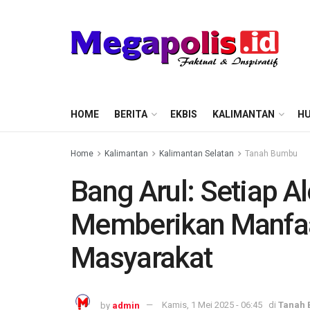
HOME
BERITA
EKBIS
KALIMANTAN
HU
Home
Kalimantan
Kalimantan Selatan
Tanah Bumbu
Bang Arul: Setiap A
Memberikan Manfaa
Masyarakat
by
admin
Kamis, 1 Mei 2025 - 06:45
di
Tanah