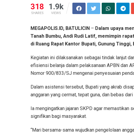
318
1.9k
SHARES
VIEWS
MEGAPOLIS.ID, BATULICIN
–
Dalam upaya men
Tanah Bumbu, Andi Rudi Latif, memimpin rapat
di Ruang Rapat Kantor Bupati, Gunung Tinggi, B
Kegiatan ini dilaksanakan sebagai tindak lanjut d
efisiensi belanja dalam pelaksanaan APBN dan A
Nomor 900/833/SJ mengenai penyesuaian pendapa
Dalam asistensi tersebut, Bupati yang akrab dis
anggaran yang cermat, tepat guna, dan bebas dar
Ia mengingatkan jajaran SKPD agar memastikan s
signifikan bagi masyarakat.
“Mari bersama-sama wujudkan pengelolaan anggara