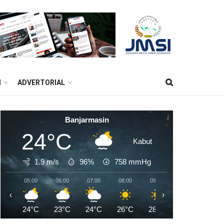
M
ADVERTORIAL
Banjarmasin
24°C
Kabut
1.9 m/s
96%
758
mmHg
05:00
06:00
07:00
08:00
09:00
10:00
11:0
‹
›
24°C
23°C
24°C
26°C
28°C
29°C
31°