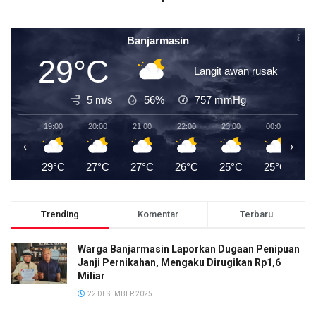
Banjarmasin
29°C
Langit awan rusak
5 m/s
56%
757
mmHg
19:00
20:00
21:00
22:00
23:00
00:00
0
‹
›
29°C
27°C
27°C
26°C
25°C
25°C
2
Trending
Komentar
Terbaru
Warga Banjarmasin Laporkan Dugaan Penipuan
Janji Pernikahan, Mengaku Dirugikan Rp1,6
Miliar
22 DESEMBER 2025