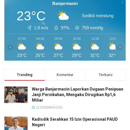
Banjarmasin
23°C
Sedikit mendung
1.9 m/s
97%
759
mmHg
07:00
08:00
09:00
10:00
11:00
12:00
1
‹
›
23°C
25°C
27°C
29°C
31°C
32°C
3
Trending
Komentar
Terbaru
Warga Banjarmasin Laporkan Dugaan Penipuan
Janji Pernikahan, Mengaku Dirugikan Rp1,6
Miliar
22 DESEMBER 2025
Kadisdik Serahkan 15 Izin Operasional PAUD
Negeri