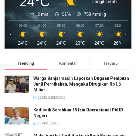
24°C
Langit cerah
2 m/s
91%
758
mmHg
03:00
04:00
05:00
06:00
07:00
08:00
0
‹
›
24°C
24°C
24°C
23°C
24°C
26°C
2
Trending
Komentar
Terbaru
Warga Banjarmasin Laporkan Dugaan Penipuan
Janji Pernikahan, Mengaku Dirugikan Rp1,6
Miliar
22 DESEMBER 2025
Kadisdik Serahkan 15 Izin Operasional PAUD
Negeri
16 APRIL 2025
Mulai Hari Ini Tarif Parkir di Kota Banjarmasin