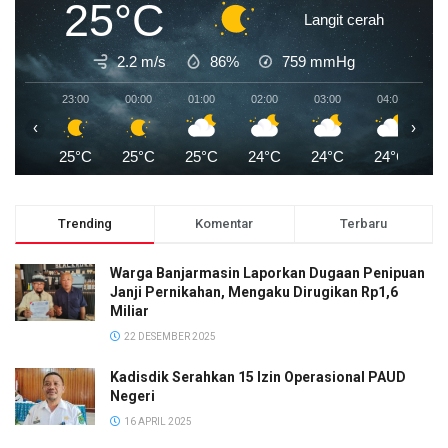
25°C
Langit cerah
2.2 m/s
86%
759
mmHg
23:00
00:00
01:00
02:00
03:00
04:00
0
‹
›
25°C
25°C
25°C
24°C
24°C
24°C
2
Trending
Komentar
Terbaru
Warga Banjarmasin Laporkan Dugaan Penipuan
Janji Pernikahan, Mengaku Dirugikan Rp1,6
Miliar
22 DESEMBER 2025
Kadisdik Serahkan 15 Izin Operasional PAUD
Negeri
16 APRIL 2025