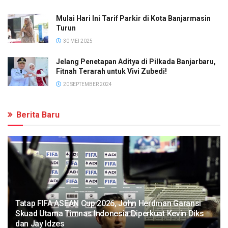
Mulai Hari Ini Tarif Parkir di Kota Banjarmasin
Turun
30 MEI 2025
Jelang Penetapan Aditya di Pilkada Banjarbaru,
Fitnah Terarah untuk Vivi Zubedi!
20 SEPTEMBER 2024
Berita Baru
Tatap FIFA ASEAN Cup 2026, John Herdman Garansi
Skuad Utama Timnas Indonesia Diperkuat Kevin Diks
dan Jay Idzes