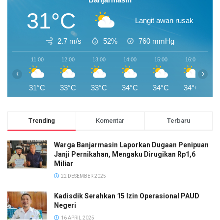
31°C
Langit awan rusak
2.7 m/s
52%
760
mmHg
11:00
12:00
13:00
14:00
15:00
16:00
1
‹
›
31°C
33°C
33°C
34°C
34°C
34°C
3
Trending
Komentar
Terbaru
Warga Banjarmasin Laporkan Dugaan Penipuan
Janji Pernikahan, Mengaku Dirugikan Rp1,6
Miliar
22 DESEMBER 2025
Kadisdik Serahkan 15 Izin Operasional PAUD
Negeri
16 APRIL 2025