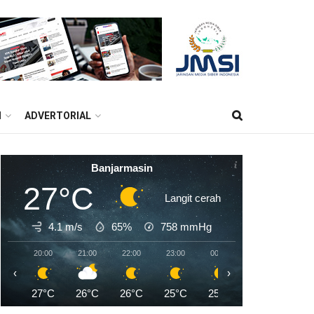
M
ADVERTORIAL
Banjarmasin
27°C
Langit cerah
4.1 m/s
65%
758
mmHg
20:00
21:00
22:00
23:00
00:00
01:00
02:0
‹
›
27°C
26°C
26°C
25°C
25°C
24°C
24°