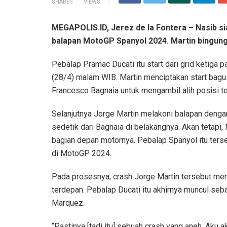
SHARES
VIEWS
MEGAPOLIS.ID, Jerez de la Fontera – Nasib si
balapan MotoGP Spanyol 2024. Martin bingung 
Pebalap Pramac Ducati itu start dari grid ketiga 
(28/4) malam WIB. Martin menciptakan start bag
Francesco Bagnaia untuk mengambil alih posisi te
Selanjutnya Jorge Martin melakoni balapan deng
sedetik dari Bagnaia di belakangnya. Akan tetapi, 
bagian depan motornya. Pebalap Spanyol itu terse
di MotoGP 2024.
Pada prosesnya, crash Jorge Martin tersebut me
terdepan. Pebalap Ducati itu akhirnya muncul se
Marquez.
“Pastinya [tadi itu] sebuah crash yang aneh. Aku 