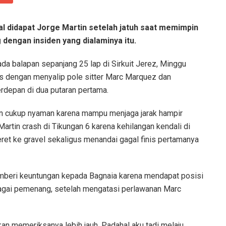
al didapat Jorge Martin setelah jatuh saat memimpin
dengan insiden yang dialaminya itu.
pada balapan sepanjang 25 lap di Sirkuit Jerez, Minggu
us dengan menyalip pole sitter Marc Marquez dan
rdepan di dua putaran pertama.
an cukup nyaman karena mampu menjaga jarak hampir
Martin crash di Tikungan 6 karena kehilangan kendali di
ret ke gravel sekaligus menandai gagal finis pertamanya
mberi keuntungan kepada Bagnaia karena mendapat posisi
bagai pemenang, setelah mengatasi perlawanan Marc
akan memeriksanya lebih jauh. Padahal aku tadi melaju