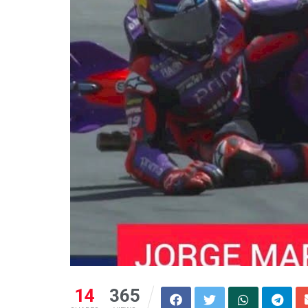
14
365