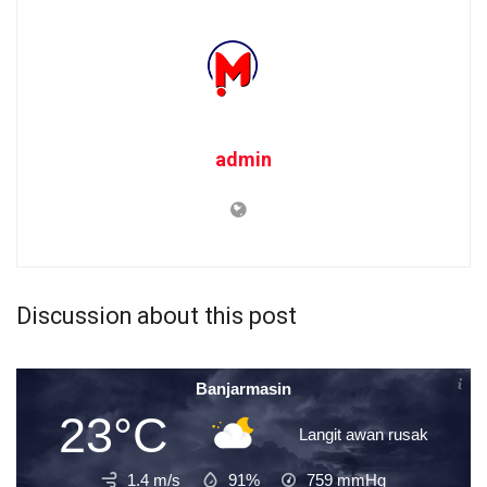
admin
Discussion about this post
Banjarmasin
23°C
Langit awan rusak
1.4 m/s
91%
759
mmHg