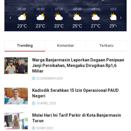
05:00
06:00
07:00
08:00
09:00
10:00
1
‹
›
23°C
23°C
23°C
25°C
27°C
29°C
3
Trending
Komentar
Terbaru
Warga Banjarmasin Laporkan Dugaan Penipuan
Janji Pernikahan, Mengaku Dirugikan Rp1,6
Miliar
22 DESEMBER 2025
Kadisdik Serahkan 15 Izin Operasional PAUD
Negeri
16 APRIL 2025
Mulai Hari Ini Tarif Parkir di Kota Banjarmasin
Turun
30 MEI 2025