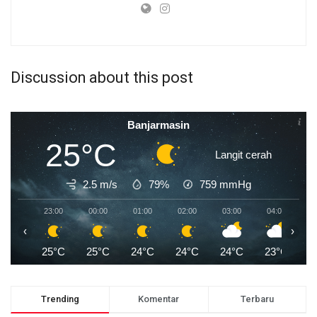
Discussion about this post
Banjarmasin
25°C
Langit cerah
2.5 m/s
79%
759
mmHg
23:00
00:00
01:00
02:00
03:00
04:00
0
‹
›
25°C
25°C
24°C
24°C
24°C
23°C
2
Trending
Komentar
Terbaru