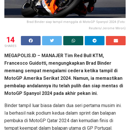
Brad Binder siap tampil menggila di MotoGP Spanyol 2024 (Foto:
Reuters/Jerome Miron)
14
SHARES
MEGAPOLIS.ID – MANAJER
Tim Red Bull KTM,
Francesco Guidotti, mengungkapkan Brad Binder
memang sempat mengalami cedera ketika tampil di
MotoGP Amerika Serikat 2024. Namun, ia memastikan
pembalap andalannya itu telah pulih dan siap mentas di
MotoGP Spanyol 2024 pada akhir pekan ini.
Binder tampil luar biasa dalam dua seri pertama musim ini.
Ia berhasil naik podium kedua dalam sprint dan balapan
pembuka di MotoGP Qatar 2024 dan kemudian finis di
tempat keempat dalam balapan utama di GP Portugal.