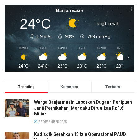
Banjarmasin
24°C
Langit cerah
1.9 m/s
90%
759
mmHg
02:00
03:00
04:00
05:00
06:00
07:00
0
‹
›
24°C
24°C
23°C
23°C
23°C
23°C
2
Trending
Komentar
Terbaru
Warga Banjarmasin Laporkan Dugaan Penipuan
Janji Pernikahan, Mengaku Dirugikan Rp1,6
Miliar
22 DESEMBER 2025
Kadisdik Serahkan 15 Izin Operasional PAUD