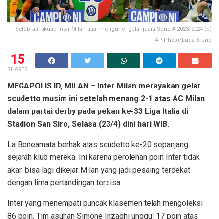
Selebrasi skuad Inter Milan usai mengunci gelar juara Serie A 2023/2024 (c)
AP Photo/Luca Bruno
15
SHARES
MEGAPOLIS.ID, MILAN – Inter Milan merayakan gelar
scudetto musim ini setelah menang 2-1 atas AC Milan
dalam partai derby pada pekan ke-33 Liga Italia di
Stadion San Siro, Selasa (23/4) dini hari WIB.
La Beneamata berhak atas scudetto ke-20 sepanjang
sejarah klub mereka. Ini karena perolehan poin Inter tidak
akan bisa lagi dikejar Milan yang jadi pesaing terdekat
dengan lima pertandingan tersisa.
Inter yang menempati puncak klasemen telah mengoleksi
86 poin. Tim asuhan Simone Inzaghi unggul 17 poin atas