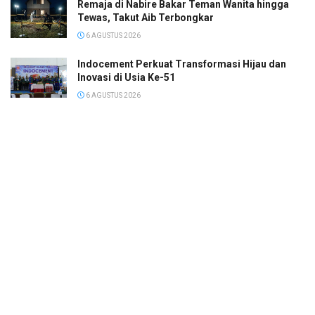
Remaja di Nabire Bakar Teman Wanita hingga
Tewas, Takut Aib Terbongkar
6 AGUSTUS 2026
Indocement Perkuat Transformasi Hijau dan
Inovasi di Usia Ke-51
6 AGUSTUS 2026
© 2022
Megapolis
- Banjarmasin Kalimantan Selatan.
SOP Perlindungan Wartawan
Pedoman Media Siber
Kode Etik Wartawan
Tentang Kami