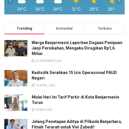
‹
›
34°C
34°C
34°C
31°C
29°C
28°C
2
Trending
Komentar
Terbaru
Warga Banjarmasin Laporkan Dugaan Penipuan
Janji Pernikahan, Mengaku Dirugikan Rp1,6
Miliar
22 DESEMBER 2025
Kadisdik Serahkan 15 Izin Operasional PAUD
Negeri
16 APRIL 2025
Mulai Hari Ini Tarif Parkir di Kota Banjarmasin
Turun
30 MEI 2025
Jelang Penetapan Aditya di Pilkada Banjarbaru,
Fitnah Terarah untuk Vivi Zubedi!