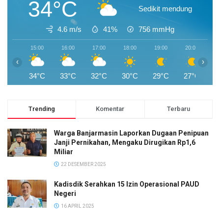
34°C
Sedikit mendung
4.6 m/s
41%
756
mmHg
15:00
16:00
17:00
18:00
19:00
20:00
2
‹
›
34°C
33°C
32°C
30°C
29°C
27°C
2
Trending
Komentar
Terbaru
Warga Banjarmasin Laporkan Dugaan Penipuan
Janji Pernikahan, Mengaku Dirugikan Rp1,6
Miliar
22 DESEMBER 2025
Kadisdik Serahkan 15 Izin Operasional PAUD
Negeri
16 APRIL 2025