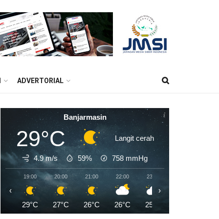
M
ADVERTORIAL
Banjarmasin
29°C
Langit cerah
4.9 m/s
59%
758
mmHg
19:00
20:00
21:00
22:00
23:00
00:00
01:0
‹
›
29°C
27°C
26°C
26°C
25°C
25°C
24°