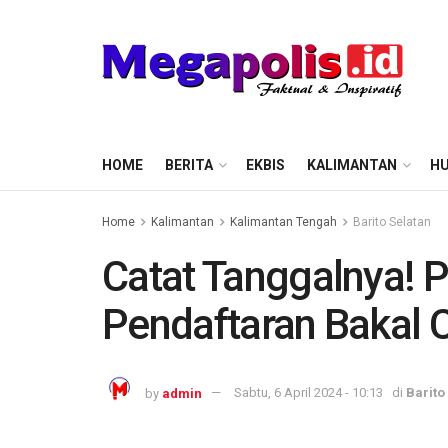
HOME
BERITA
EKBIS
KALIMANTAN
HU
Home
Kalimantan
Kalimantan Tengah
Barito Selatan
Catat Tanggalnya! P
Pendaftaran Bakal 
by
admin
Sabtu, 6 April 2024 - 10:13
di
Barito