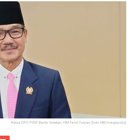
Ketua DPC PDIP Barito Selatan, HM Farid Yusran.(foto HBI/megapolis)