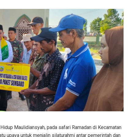
 Hidup Maulidiansyah, pada safari Ramadan di Kecamatan
tu upaya untuk menjalin silaturahmi antar pemerintah dan