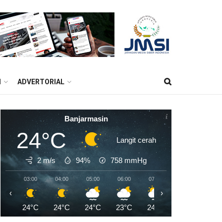
M
ADVERTORIAL
Banjarmasin
24°C
Langit cerah
2 m/s
94%
758
mmHg
03:00
04:00
05:00
06:00
07:00
08:00
09:0
‹
›
24°C
24°C
24°C
23°C
24°C
26°C
28°