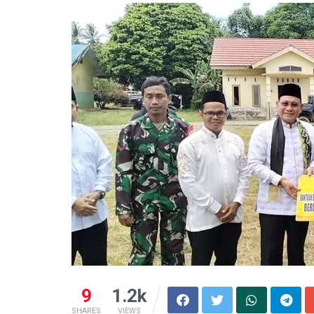
9
1.2k
SHARES
VIEWS