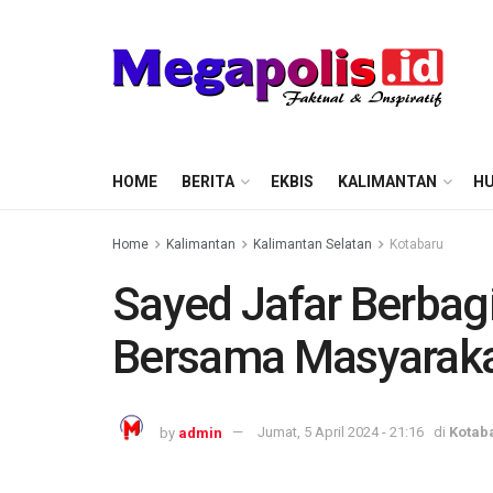
HOME
BERITA
EKBIS
KALIMANTAN
HU
Home
Kalimantan
Kalimantan Selatan
Kotabaru
Sayed Jafar Berbag
Bersama Masyaraka
by
admin
Jumat, 5 April 2024 - 21:16
di
Kotab