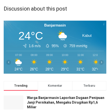
Discussion about this post
Banjarmasin
24°C
Kabut
1.6 m/s
95%
759
mmHg
07:00
08:00
09:00
10:00
11:00
12:00
1
‹
›
24°C
26°C
28°C
29°C
31°C
32°C
3
Trending
Komentar
Terbaru
Warga Banjarmasin Laporkan Dugaan Penipuan
Janji Pernikahan, Mengaku Dirugikan Rp1,6
Miliar