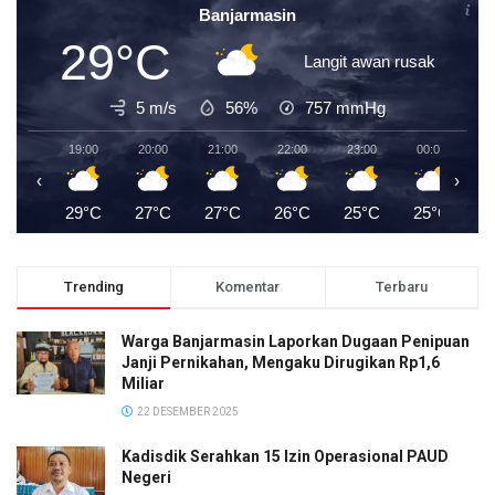
Banjarmasin
29°C
Langit awan rusak
5 m/s
56%
757
mmHg
19:00
20:00
21:00
22:00
23:00
00:00
0
‹
›
29°C
27°C
27°C
26°C
25°C
25°C
2
Trending
Komentar
Terbaru
Warga Banjarmasin Laporkan Dugaan Penipuan
Janji Pernikahan, Mengaku Dirugikan Rp1,6
Miliar
22 DESEMBER 2025
Kadisdik Serahkan 15 Izin Operasional PAUD
Negeri