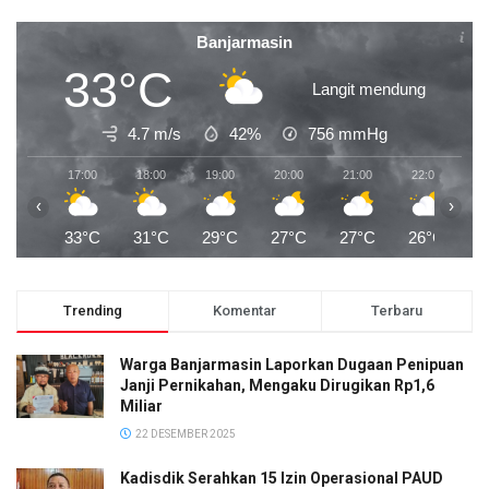
Banjarmasin
33°C
Langit mendung
4.7 m/s
42%
756
mmHg
17:00
18:00
19:00
20:00
21:00
22:00
2
‹
›
33°C
31°C
29°C
27°C
27°C
26°C
2
Trending
Komentar
Terbaru
Warga Banjarmasin Laporkan Dugaan Penipuan
Janji Pernikahan, Mengaku Dirugikan Rp1,6
Miliar
22 DESEMBER 2025
Kadisdik Serahkan 15 Izin Operasional PAUD