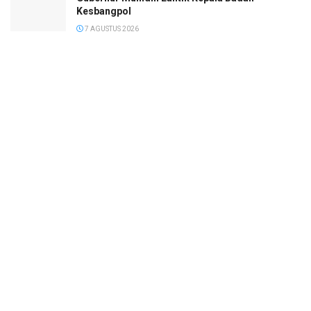
Kesbangpol
7 AGUSTUS 2026
Bupati Cup 2026 Resmi Digeber, 90 Atlet Berebut
Prestasi di Lapangan Tenis Beringin Kapuas
7 AGUSTUS 2026
© 2022
Megapolis
- Banjarmasin Kalimantan Selatan.
SOP Perlindungan Wartawan
Pedoman Media Siber
Kode Etik Wartawan
Tentang Kami