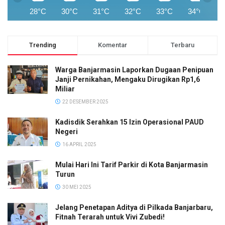
28°C
30°C
31°C
32°C
33°C
34°C
3
Trending
Komentar
Terbaru
Warga Banjarmasin Laporkan Dugaan Penipuan
Janji Pernikahan, Mengaku Dirugikan Rp1,6
Miliar
22 DESEMBER 2025
Kadisdik Serahkan 15 Izin Operasional PAUD
Negeri
16 APRIL 2025
Mulai Hari Ini Tarif Parkir di Kota Banjarmasin
Turun
30 MEI 2025
Jelang Penetapan Aditya di Pilkada Banjarbaru,
Fitnah Terarah untuk Vivi Zubedi!