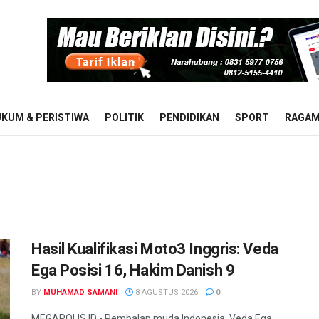
KUM & PERISTIWA
POLITIK
PENDIDIKAN
SPORT
RAGA
Hasil Kualifikasi Moto3 Inggris: Veda
Ega Posisi 16, Hakim Danish 9
BY
MUHAMAD SAMANI
8 AGUSTUS 2026
0
MEGAPOLIS.ID - Pembalap muda Indonesia, Veda Ega