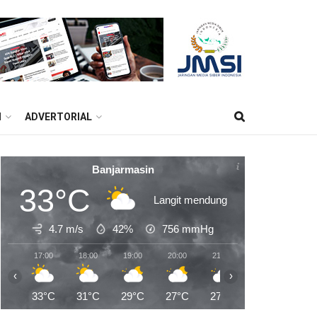
M
ADVERTORIAL
Banjarmasin
33°C
Langit mendung
4.7 m/s
42%
756
mmHg
17:00
18:00
19:00
20:00
21:00
22:00
23:0
‹
›
33°C
31°C
29°C
27°C
27°C
26°C
25°