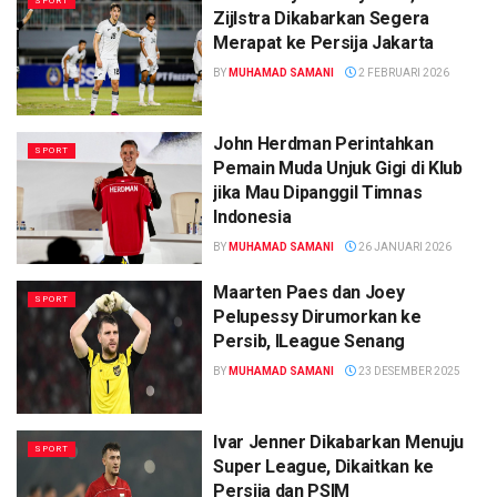
SPORT
Zijlstra Dikabarkan Segera
Merapat ke Persija Jakarta
BY
MUHAMAD SAMANI
2 FEBRUARI 2026
John Herdman Perintahkan
SPORT
Pemain Muda Unjuk Gigi di Klub
jika Mau Dipanggil Timnas
Indonesia
BY
MUHAMAD SAMANI
26 JANUARI 2026
Maarten Paes dan Joey
SPORT
Pelupessy Dirumorkan ke
Persib, ILeague Senang
BY
MUHAMAD SAMANI
23 DESEMBER 2025
Ivar Jenner Dikabarkan Menuju
SPORT
Super League, Dikaitkan ke
Persija dan PSIM