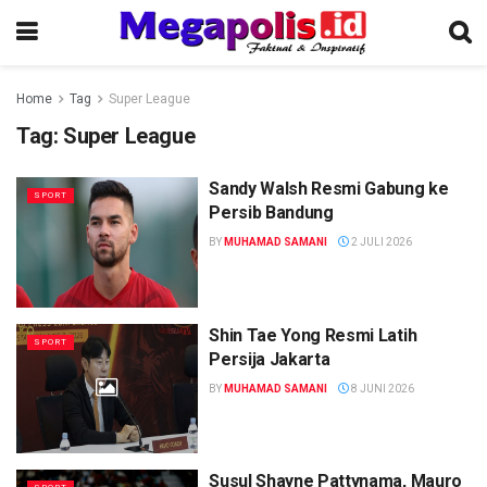
Home
Tag
Super League
Tag:
Super League
Sandy Walsh Resmi Gabung ke
SPORT
Persib Bandung
BY
MUHAMAD SAMANI
2 JULI 2026
Shin Tae Yong Resmi Latih
SPORT
Persija Jakarta
BY
MUHAMAD SAMANI
8 JUNI 2026
Susul Shayne Pattynama, Mauro