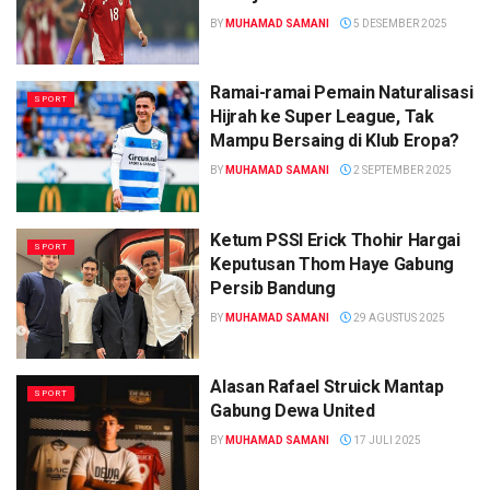
BY
MUHAMAD SAMANI
5 DESEMBER 2025
Ramai-ramai Pemain Naturalisasi
SPORT
Hijrah ke Super League, Tak
Mampu Bersaing di Klub Eropa?
BY
MUHAMAD SAMANI
2 SEPTEMBER 2025
Ketum PSSI Erick Thohir Hargai
SPORT
Keputusan Thom Haye Gabung
Persib Bandung
BY
MUHAMAD SAMANI
29 AGUSTUS 2025
Alasan Rafael Struick Mantap
SPORT
Gabung Dewa United
BY
MUHAMAD SAMANI
17 JULI 2025