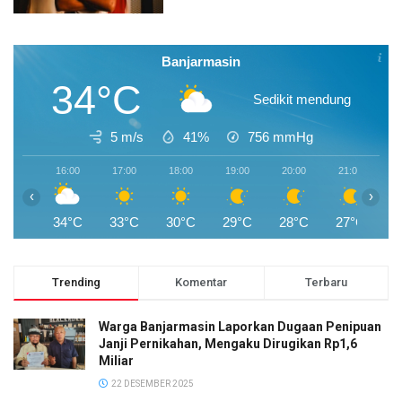
Banjarmasin
34°C
Sedikit mendung
5 m/s
41%
756
mmHg
16:00
17:00
18:00
19:00
20:00
21:00
2
‹
›
34°C
33°C
30°C
29°C
28°C
27°C
2
Trending
Komentar
Terbaru
Warga Banjarmasin Laporkan Dugaan Penipuan
Janji Pernikahan, Mengaku Dirugikan Rp1,6
Miliar
22 DESEMBER 2025