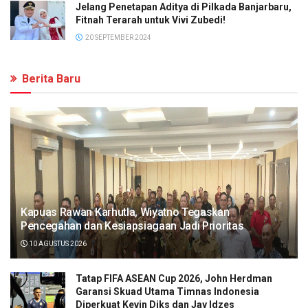
Jelang Penetapan Aditya di Pilkada Banjarbaru,
Fitnah Terarah untuk Vivi Zubedi!
20 SEPTEMBER 2024
Berita Baru
Kapuas Rawan Karhutla, Wiyatno Tegaskan
Pencegahan dan Kesiapsiagaan Jadi Prioritas
10 AGUSTUS 2026
Tatap FIFA ASEAN Cup 2026, John Herdman
Garansi Skuad Utama Timnas Indonesia
Diperkuat Kevin Diks dan Jay Idzes