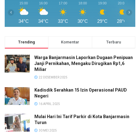
15:00
16:00
17:00
18:00
19:00
20:00
2
‹
›
34°C
34°C
33°C
30°C
29°C
28°C
2
Trending
Komentar
Terbaru
Warga Banjarmasin Laporkan Dugaan Penipuan
Janji Pernikahan, Mengaku Dirugikan Rp1,6
Miliar
22 DESEMBER 2025
Kadisdik Serahkan 15 Izin Operasional PAUD
Negeri
16 APRIL 2025
Mulai Hari Ini Tarif Parkir di Kota Banjarmasin
Turun
30 MEI 2025