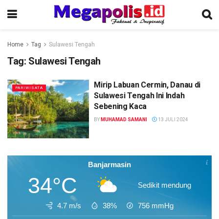
Home
Tag
Sulawesi Tengah
Tag:
Sulawesi Tengah
Mirip Labuan Cermin, Danau di
PARIWISATA
Sulawesi Tengah Ini Indah
Sebening Kaca
BY
MUHAMAD SAMANI
13 JULI 2024
Banjarmasin
34°C
Sedikit mendung
4.7 m/s
38%
756
mmHg