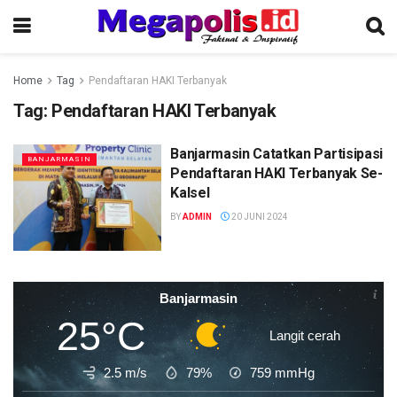
Home
Tag
Pendaftaran HAKI Terbanyak
Tag:
Pendaftaran HAKI Terbanyak
Banjarmasin Catatkan Partisipasi
BANJARMASIN
Pendaftaran HAKI Terbanyak Se-
Kalsel
BY
ADMIN
20 JUNI 2024
Banjarmasin
25°C
Langit cerah
2.5 m/s
79%
759
mmHg