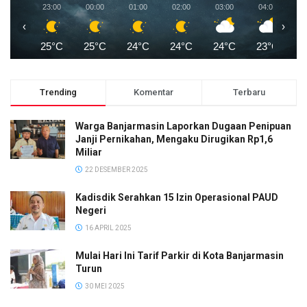
23:00
00:00
01:00
02:00
03:00
04:00
0
‹
›
25°C
25°C
24°C
24°C
24°C
23°C
2
Trending
Komentar
Terbaru
Warga Banjarmasin Laporkan Dugaan Penipuan
Janji Pernikahan, Mengaku Dirugikan Rp1,6
Miliar
22 DESEMBER 2025
Kadisdik Serahkan 15 Izin Operasional PAUD
Negeri
16 APRIL 2025
Mulai Hari Ini Tarif Parkir di Kota Banjarmasin
Turun
30 MEI 2025