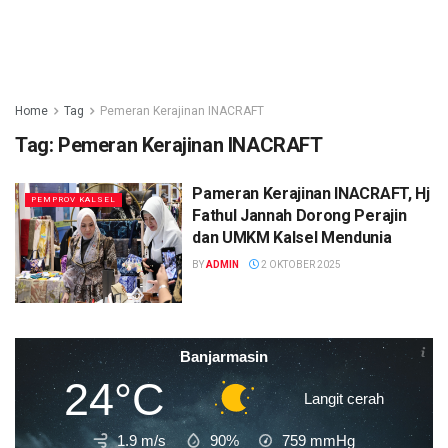
Home
Tag
Pemeran Kerajinan INACRAFT
Tag:
Pemeran Kerajinan INACRAFT
Pameran Kerajinan INACRAFT, Hj
PEMPROV KALSEL
Fathul Jannah Dorong Perajin
dan UMKM Kalsel Mendunia
BY
ADMIN
2 OKTOBER 2025
Banjarmasin
24°C
Langit cerah
1.9 m/s
90%
759
mmHg