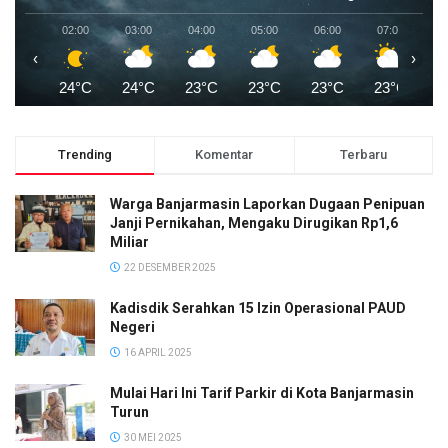
02:00
03:00
04:00
05:00
06:00
07:00
0
‹
›
24°C
24°C
23°C
23°C
23°C
23°C
2
Trending
Komentar
Terbaru
Warga Banjarmasin Laporkan Dugaan Penipuan
Janji Pernikahan, Mengaku Dirugikan Rp1,6
Miliar
22 DESEMBER 2025
Kadisdik Serahkan 15 Izin Operasional PAUD
Negeri
16 APRIL 2025
Mulai Hari Ini Tarif Parkir di Kota Banjarmasin
Turun
30 MEI 2025