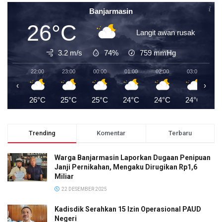
Banjarmasin
26°C
Langit awan rusak
3.2 m/s
74%
759
mmHg
22:00
23:00
00:00
01:00
02:00
03:00
0
‹
›
26°C
25°C
25°C
24°C
24°C
24°C
2
Trending
Komentar
Terbaru
Warga Banjarmasin Laporkan Dugaan Penipuan
Janji Pernikahan, Mengaku Dirugikan Rp1,6
Miliar
22 DESEMBER 2025
Kadisdik Serahkan 15 Izin Operasional PAUD
Negeri