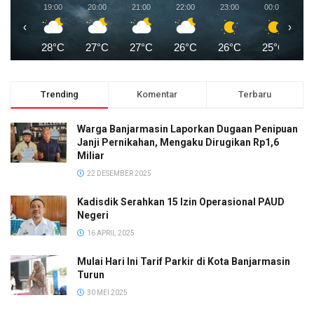
19:00
20:00
21:00
22:00
23:00
00:00
0
‹
›
28°C
27°C
27°C
26°C
26°C
25°C
2
Trending
Komentar
Terbaru
Warga Banjarmasin Laporkan Dugaan Penipuan
Janji Pernikahan, Mengaku Dirugikan Rp1,6
Miliar
22 DESEMBER 2025
Kadisdik Serahkan 15 Izin Operasional PAUD
Negeri
16 APRIL 2025
Mulai Hari Ini Tarif Parkir di Kota Banjarmasin
Turun
30 MEI 2025