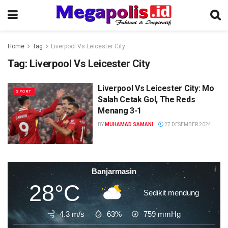
Home
Tag
Liverpool Vs Leicester City
Tag:
Liverpool Vs Leicester City
Liverpool Vs Leicester City: Mo
SPORT
Salah Cetak Gol, The Reds
Menang 3-1
BY
MUHAMAD SAMANI
27 DESEMBER 2024
Banjarmasin
28°C
Sedikit mendung
4.3 m/s
63%
759
mmHg