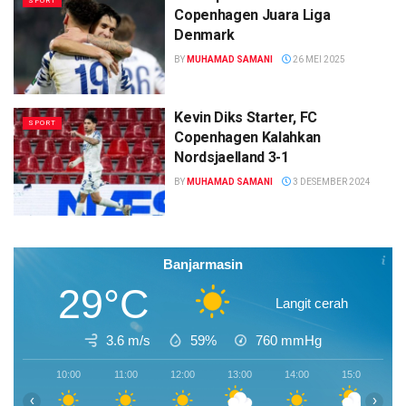
SPORT
Copenhagen Juara Liga
Denmark
BY
MUHAMAD SAMANI
26 MEI 2025
Kevin Diks Starter, FC
SPORT
Copenhagen Kalahkan
Nordsjaelland 3-1
BY
MUHAMAD SAMANI
3 DESEMBER 2024
Banjarmasin
29°C
Langit cerah
3.6 m/s
59%
760
mmHg
10:00
11:00
12:00
13:00
14:00
15:00
1
‹
›