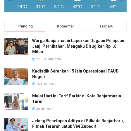
29°C
31°C
32°C
33°C
34°C
34°C
3
Trending
Komentar
Terbaru
Warga Banjarmasin Laporkan Dugaan Penipuan
Janji Pernikahan, Mengaku Dirugikan Rp1,6
Miliar
22 DESEMBER 2025
Kadisdik Serahkan 15 Izin Operasional PAUD
Negeri
16 APRIL 2025
Mulai Hari Ini Tarif Parkir di Kota Banjarmasin
Turun
30 MEI 2025
Jelang Penetapan Aditya di Pilkada Banjarbaru,
Fitnah Terarah untuk Vivi Zubedi!