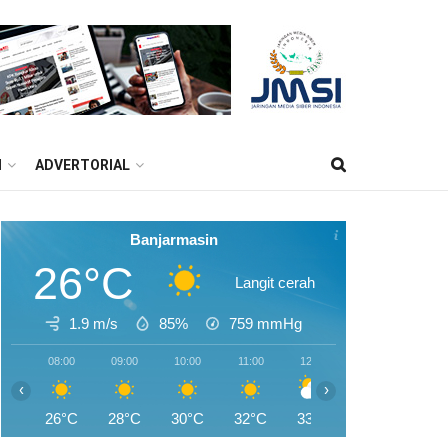
M
ADVERTORIAL
Banjarmasin
26°C
Langit cerah
1.9 m/s
85%
759
mmHg
08:00
09:00
10:00
11:00
12:00
13:00
14:0
‹
›
26°C
28°C
30°C
32°C
33°C
33°C
34°