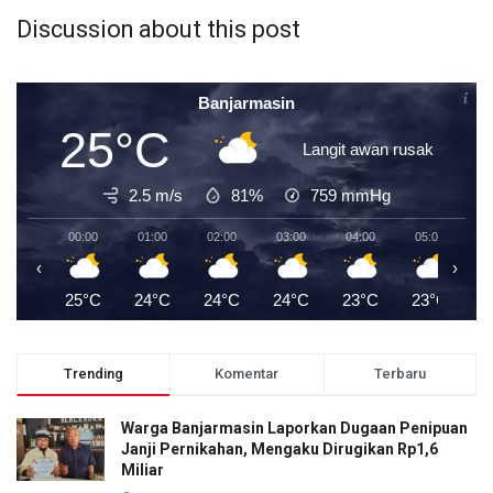
Discussion about this post
Banjarmasin
25°C
Langit awan rusak
2.5 m/s
81%
759
mmHg
00:00
01:00
02:00
03:00
04:00
05:00
0
‹
›
25°C
24°C
24°C
24°C
23°C
23°C
2
Trending
Komentar
Terbaru
Warga Banjarmasin Laporkan Dugaan Penipuan
Janji Pernikahan, Mengaku Dirugikan Rp1,6
Miliar