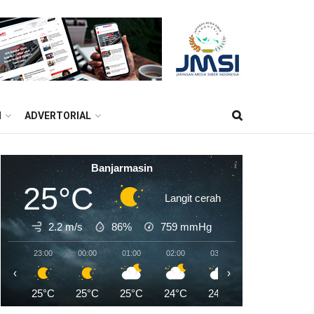
M
ADVERTORIAL
Banjarmasin
25°C
Langit cerah
2.2 m/s
86%
759
mmHg
23:00
00:00
01:00
02:00
03:00
04:00
05:0
‹
›
25°C
25°C
25°C
24°C
24°C
24°C
23°