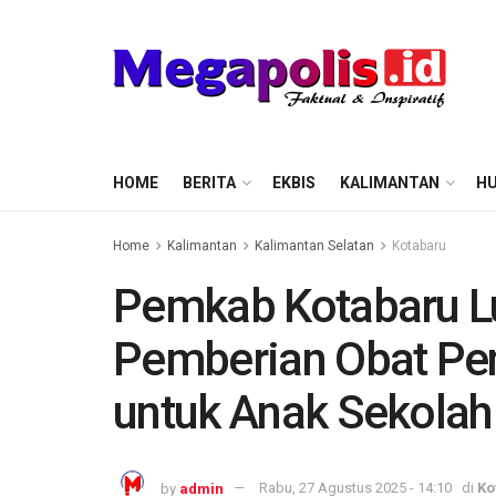
HOME
BERITA
EKBIS
KALIMANTAN
HU
Home
Kalimantan
Kalimantan Selatan
Kotabaru
Pemkab Kotabaru L
Pemberian Obat Pe
untuk Anak Sekolah
by
admin
Rabu, 27 Agustus 2025 - 14:10
di
Ko