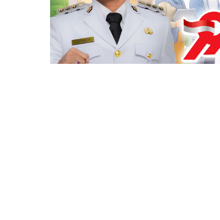
Berita Sebelumnya
Mees Hilgers Terbuang di FC Twente,
Disarankan Tegas Tentukan Masa
Depannya