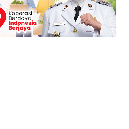
Berita Berikutnya
MotoGP 2025: Alex Marquez Janji Bangkit di
Barcelona