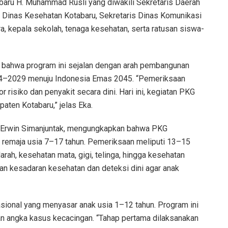
abaru H. Muhammad Rusli yang diwakili Sekretaris Daerah
a Dinas Kesehatan Kotabaru, Sekretaris Dinas Komunikasi
a, kepala sekolah, tenaga kesehatan, serta ratusan siswa-
bahwa program ini sejalan dengan arah pembangunan
024–2029 menuju Indonesia Emas 2045. “Pemeriksaan
 risiko dan penyakit secara dini. Hari ini, kegiatan PKG
aten Kotabaru,” jelas Eka.
, Erwin Simanjuntak, mengungkapkan bahwa PKG
remaja usia 7–17 tahun. Pemeriksaan meliputi 13–15
 darah, kesehatan mata, gigi, telinga, hingga kesehatan
an kesadaran kesehatan dan deteksi dini agar anak
onal yang menyasar anak usia 1–12 tahun. Program ini
an angka kasus kecacingan. “Tahap pertama dilaksanakan