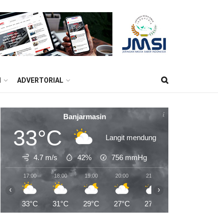
M
ADVERTORIAL
Banjarmasin
33°C
Langit mendung
4.7 m/s
42%
756
mmHg
17:00
18:00
19:00
20:00
21:00
22:00
23:0
‹
›
33°C
31°C
29°C
27°C
27°C
26°C
25°