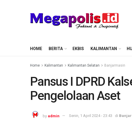
HOME
BERITA
EKBIS
KALIMANTAN
HU
Home
Kalimantan
Kalimantan Selatan
Banjarmasin
Pansus I DPRD Kalse
Pengelolaan Aset
by
admin
Senin, 1 April 2024 - 23:43
di
Banja